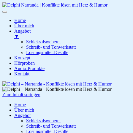
Home
Über mich
Angebot
▼
Schicksalsweberei
Schreib- und Tonwerkstatt
Lösungsmittel-Destille
Konzept
Hörproben
Audio-Produkte
Kontakt
Zum
Inhalt
springen
Zum Inhalt springen
Delphi – Narranda
Konflikte lösen mit Herz & Humor
Home
Über mich
Angebot
Schicksalsweberei
Schreib- und Tonwerkstatt
Lösungsmittel-Destille