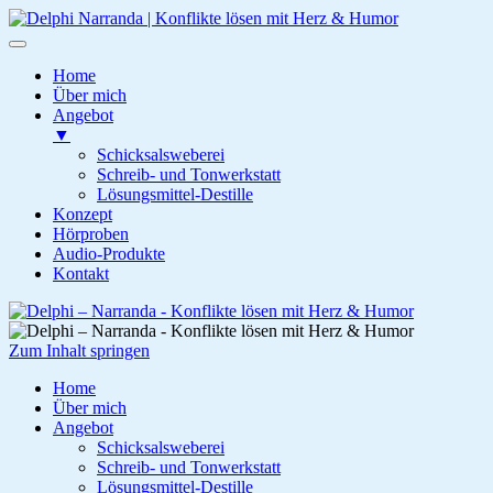
Home
Über mich
Angebot
▼
Schicksalsweberei
Schreib- und Tonwerkstatt
Lösungsmittel-Destille
Konzept
Hörproben
Audio-Produkte
Kontakt
Zum
Inhalt
springen
Zum Inhalt springen
Delphi – Narranda
Konflikte lösen mit Herz & Humor
Home
Über mich
Angebot
Schicksalsweberei
Schreib- und Tonwerkstatt
Lösungsmittel-Destille