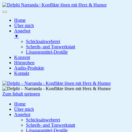
Home
Über mich
Angebot
▼
Schicksalsweberei
Schreib- und Tonwerkstatt
Lösungsmittel-Destille
Konzept
Hörproben
Audio-Produkte
Kontakt
Zum
Inhalt
springen
Zum Inhalt springen
Delphi – Narranda
Konflikte lösen mit Herz & Humor
Home
Über mich
Angebot
Schicksalsweberei
Schreib- und Tonwerkstatt
Lösungsmittel-Destille