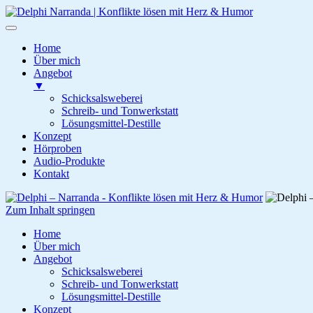
Home
Über mich
Angebot
▼
Schicksalsweberei
Schreib- und Tonwerkstatt
Lösungsmittel-Destille
Konzept
Hörproben
Audio-Produkte
Kontakt
Zum
Inhalt
Zum Inhalt springen
springen
Delphi – Narranda
Konflikte lösen mit Herz & Humor
Home
Über mich
Angebot
Schicksalsweberei
Schreib- und Tonwerkstatt
Lösungsmittel-Destille
Konzept