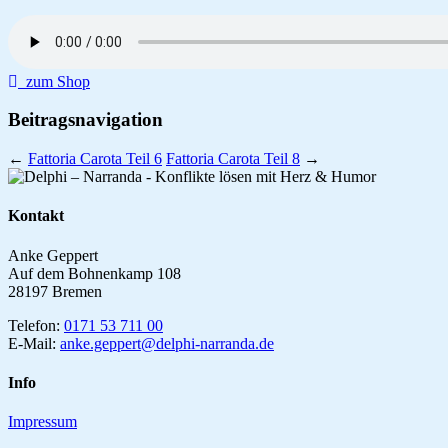
zum Shop
Beitragsnavigation
←
Fattoria Carota Teil 6
Fattoria Carota Teil 8
→
Kontakt
Anke Geppert
Auf dem Bohnenkamp 108
28197 Bremen
Telefon:
0171 53 711 00
E-Mail:
anke.geppert@delphi-narranda.de
Info
Impressum