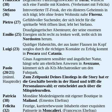
(38)
sich eine Familie mit Kindern. (Verheiratet mit Felicita)
Stefano
Introvertierter IT-Freak, der ein düsteres Geheimnis in
(36)
sich trägt; lebt ohne festen Wohnsitz nahe
Florenz
.
Gefühlvoller Suchender, der sich leicht für die
Pietro (27)
spirituelle Welt öffnen lässt; lebt bei Stefano.
Draufgängerischer Abenteurer, der seine enormen
Emilio (25)
Energien nicht recht zu lenken weiß, treibt sich im
Nordosten
herum.
Quirliger Habenichts, der aus lauter Flausen im Kopf
Luigi (23)
sorglos durch die richtigen Kontakte zu Erfolg kommt
in
Pescara
und
Catania
.
Ginas Augenstern sensibler und ängstlicher Natur,
hängt sehr am elterlichen Anwesen in
Avezzano
,
Paolo
kümmert sich als Kfz-Mechatroniker um den
(20/21)
Fuhrpark.
(männl.
Zum Zeitpunkt Deines Einstiegs in die Story hat er
Hauptrolle)
die Geschäfte bereits in der Hand und trifft die
Personalauswahl; er entscheidet auch über die
Mitspielenrollen.
Patricia
Mondäne Modedesignerin mit eigener Boutique in
(38)
Mailand
. (Ernestos Ehefrau)
Felicita
Feurige, karrierebewusste Inhaberin einer exquisiten
(32)
Patisserie in
Moncalieri
. (Francescos Ehefrau)