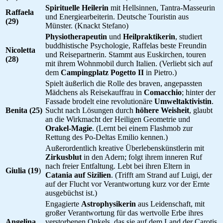
Spirituelle Heilerin
mit Hellsinnen, Tantra-Masseurin
Raffaela
und Energiearbeiterin. Deutsche Touristin aus
(29)
Münster. (Knackt Stefano)
Physiotherapeutin
und
Heilpraktikerin
, studiert
buddhistische Psychologie, Raffelas beste Freundin
Nicoletta
und Reisepartnerin. Stammt aus Euskirchen, touren
(28)
mit ihrem Wohnmobil durch Italien. (Verliebt sich auf
dem
Campingplatz Pogetto II
in Pietro.)
Spielt äußerlich die Rolle des braven, angepassten
Mädchens als Reisekauffrau in
Comacchio
; hinter der
Fassade brodelt eine revolutionäre
Umweltaktivistin
.
Benita (25)
Sucht nach Lösungen durch
höhere Weisheit
, glaubt
an die Wirkmacht der Heiligen Geometrie und
Orakel-Magie
. (Lernt bei einem Flashmob zur
Rettung des Po-Deltas Emilio kennen.)
Außerordentlich kreative Überlebenskünstlerin mit
Zirkusblut
in den Adern; folgt ihrem inneren Ruf
nach freier Entfaltung. Lebt bei ihren Eltern in
Giulia (19
)
Catania auf Sizilien
. (Trifft am Strand auf Luigi, der
auf der Flucht vor Verantwortung kurz vor der Ernte
ausgebüchst ist.)
Engagierte
Astrophysikerin
aus Leidenschaft, mit
großer Verantwortung für das wertvolle Erbe ihres
Angelina
verstorbenen Onkels, das sie auf dem Land der Carotis