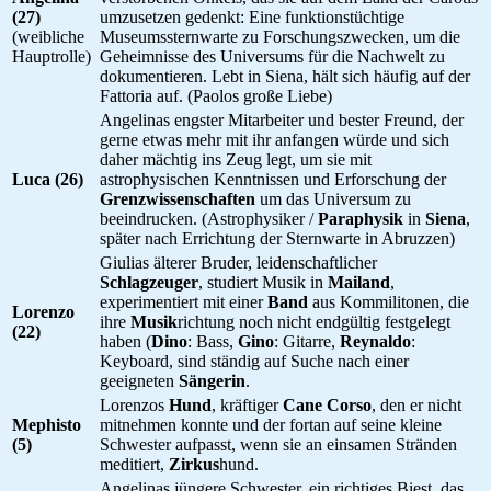
(27)
umzusetzen gedenkt: Eine funktionstüchtige
(weibliche
Museumssternwarte zu Forschungszwecken, um die
Hauptrolle)
Geheimnisse des Universums für die Nachwelt zu
dokumentieren. Lebt in Siena, hält sich häufig auf der
Fattoria auf. (Paolos große Liebe)
Angelinas engster Mitarbeiter und bester Freund, der
gerne etwas mehr mit ihr anfangen würde und sich
daher mächtig ins Zeug legt, um sie mit
Luca (26)
astrophysischen Kenntnissen und Erforschung der
Grenzwissenschaften
um das Universum zu
beeindrucken. (Astrophysiker /
Paraphysik
in
Siena
,
später nach Errichtung der Sternwarte in Abruzzen)
Giulias älterer Bruder, leidenschaftlicher
Schlagzeuger
, studiert Musik in
Mailand
,
experimentiert mit einer
Band
aus Kommilitonen, die
Lorenzo
ihre
Musik
richtung noch nicht endgültig festgelegt
(22)
haben (
Dino
: Bass,
Gino
: Gitarre,
Reynaldo
:
Keyboard, sind ständig auf Suche nach einer
geeigneten
Sängerin
.
Lorenzos
Hund
, kräftiger
Cane Corso
, den er nicht
Mephisto
mitnehmen konnte und der fortan auf seine kleine
(5)
Schwester aufpasst, wenn sie an einsamen Stränden
meditiert,
Zirkus
hund.
Angelinas jüngere Schwester, ein richtiges Biest, das