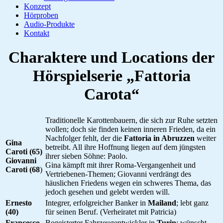
Konzept
Hörproben
Audio-Produkte
Kontakt
Charaktere und Locations der
Hörspielserie „Fattoria
Carota“
Traditionelle Karottenbauern, die sich zur Ruhe setzten
wollen; doch sie finden keinen inneren Frieden, da ein
Nachfolger fehlt, der die
Fattoria in Abruzzen
weiter
Gina
betreibt. All ihre Hoffnung liegen auf dem jüngsten
Caroti (65)
ihrer sieben Söhne: Paolo.
Giovanni
Gina kämpft mit ihrer Roma-Vergangenheit und
Caroti (68
)
Vertriebenen-Themen; Giovanni verdrängt des
häuslichen Friedens wegen ein schweres Thema, das
jedoch gesehen und gelebt werden will.
Ernesto
Integrer, erfolgreicher Banker in
Mailand
; lebt ganz
(40)
für seinen Beruf. (Verheiratet mit Patricia)
Francesco
Begeisterter Fahrzeugentwickler in
Turin
; wünscht