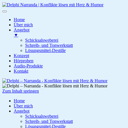
Home
Über mich
Angebot
▼
Schicksalsweberei
Schreib- und Tonwerkstatt
Lösungsmittel-Destille
Konzept
Hörproben
Audio-Produkte
Kontakt
Zum
Inhalt
springen
Zum Inhalt springen
Delphi – Narranda
Konflikte lösen mit Herz & Humor
Home
Über mich
Angebot
Schicksalsweberei
Schreib- und Tonwerkstatt
Lösungsmittel-Destille