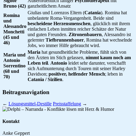
Signor
Außerordentlich fähiger
Psychotherapeut
mit
Bruno (42)
ganzheitlichem Ansatz
Giulias und Lorenzos Eltern (
Catania
). Romina hat
Romina
unbelastete Roma-Vergangenheit. Beide sind
und
bescheidene Herzensmenschen
, glücklich mit ihrem
Alessandro
einfachen Leben inmitten reicher Schätze der Natur
Monchetti
und guten Freunden.
Zitronenbauern
, Alessandro ist
(45 und
gelernter
Tiefbrunnenbauer
, Romina hat wechselnde
46)
Jobs, wo immer Hilfe gebraucht wird.
Maria
hat gesundheitliche Probleme, fühlt sich von
Maria und
den Ärzten im Stich gelassen,
nimmt kaum noch am
Antonio
Leben teil
.
Antonio
leidet sehr darunter, verschafft
Sorrentino
sich Aufmunterung durch Touren mit seiner Harley
(68 und
Davidson;
positiver, helfender Mensch
; leben in
70)
Catania / Sizilien
.
Beitragsnavigation
←
Lösungsmittel-Destille
Preisstaffelung
→
Kontakt
Anke Geppert