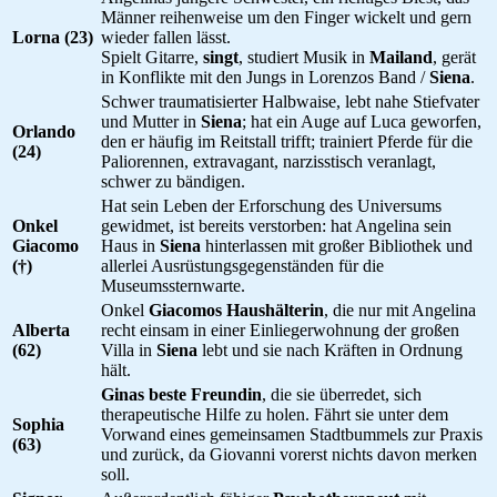
Männer reihenweise um den Finger wickelt und gern
Lorna (23)
wieder fallen lässt.
Spielt Gitarre,
singt
, studiert Musik in
Mailand
, gerät
in Konflikte mit den Jungs in Lorenzos Band /
Siena
.
Schwer traumatisierter Halbwaise, lebt nahe Stiefvater
und Mutter in
Siena
; hat ein Auge auf Luca geworfen,
Orlando
den er häufig im Reitstall trifft; trainiert Pferde für die
(24)
Paliorennen, extravagant, narzisstisch veranlagt,
schwer zu bändigen.
Hat sein Leben der Erforschung des Universums
Onkel
gewidmet, ist bereits verstorben: hat Angelina sein
Giacomo
Haus in
Siena
hinterlassen mit großer Bibliothek und
(†)
allerlei Ausrüstungsgegenständen für die
Museumssternwarte.
Onkel
Giacomos Haushälterin
, die nur mit Angelina
Alberta
recht einsam in einer Einliegerwohnung der großen
(62)
Villa in
Siena
lebt und sie nach Kräften in Ordnung
hält.
Ginas beste Freundin
, die sie überredet, sich
therapeutische Hilfe zu holen. Fährt sie unter dem
Sophia
Vorwand eines gemeinsamen Stadtbummels zur Praxis
(63)
und zurück, da Giovanni vorerst nichts davon merken
soll.